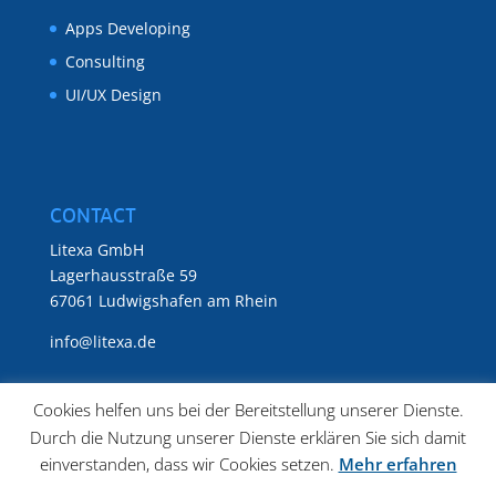
Apps Developing
Consulting
UI/UX Design
CONTACT
Litexa GmbH
Lagerhausstraße 59
67061 Ludwigshafen am Rhein
info@litexa.de
Cookies helfen uns bei der Bereitstellung unserer Dienste.
Durch die Nutzung unserer Dienste erklären Sie sich damit
einverstanden, dass wir Cookies setzen.
Mehr erfahren
Datenschutz
Impressum
Karriere