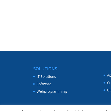
SOLUTIONS
Ap
IT Solutions
Co
Software
UI
Webprogramming