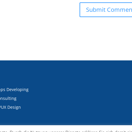
ps Developing
nsulting
/UX Design