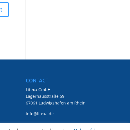
CONTACT
Litexa GmbH
Lagerhausstraße 59
67061 Ludwigshafen am Rhein
info@litexa.de