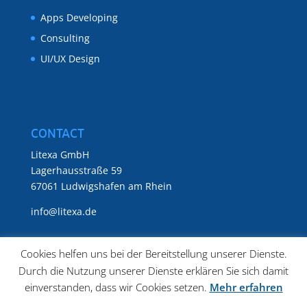
Apps Developing
Consulting
UI/UX Design
CONTACT
Litexa GmbH
Lagerhausstraße 59
67061 Ludwigshafen am Rhein
info@litexa.de
Cookies helfen uns bei der Bereitstellung unserer Dienste.
Durch die Nutzung unserer Dienste erklären Sie sich damit
einverstanden, dass wir Cookies setzen.
Mehr erfahren
Datenschutz
Impressum
Karriere